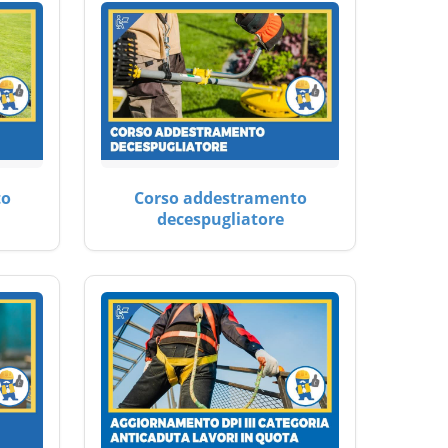
to
Corso addestramento
decespugliatore