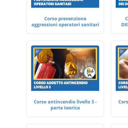
Corso prevenzione
C
aggressioni operatori sanitari
DII
Corso antincendio livello 3 -
Cors
parte teorica