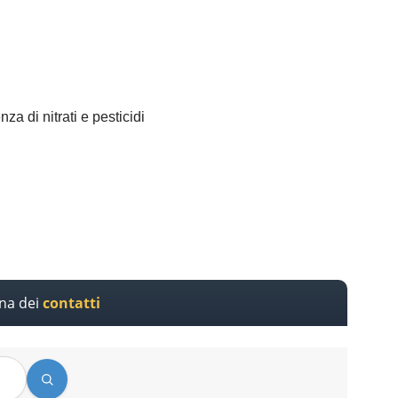
za di nitrati e pesticidi
ina dei
contatti