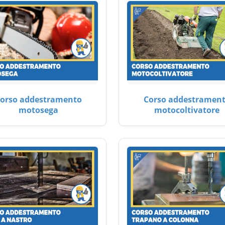
orso addestramento
Corso addestramen
motosega
motocoltivatore