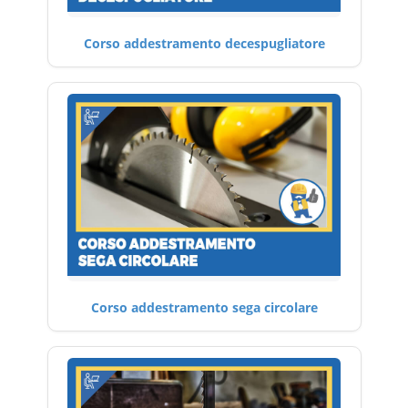
Corso addestramento decespugliatore
Corso addestramento sega circolare