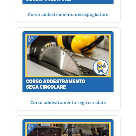
Corso addestramento decespugliatore
Corso addestramento sega circolare