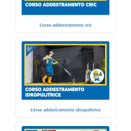
Corso addestramento cric
Corso addestramento idropulitrice