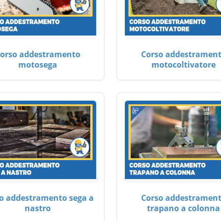
orso addestramento
Corso addestramen
motosega
motocoltivatore
o addestramento sega a
Corso addestramen
nastro
trapano a colonna