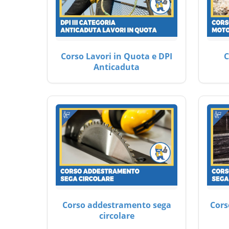
Corso Lavori in Quota e DPI
C
Anticaduta
Corso addestramento sega
Cors
circolare