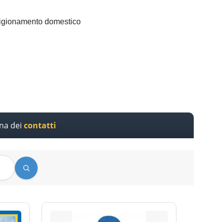
vvigionamento domestico
ina dei
contatti