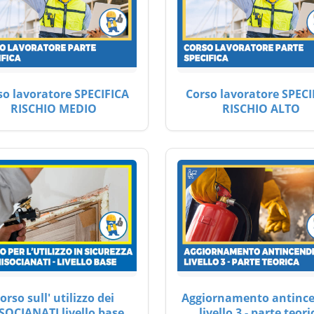
so lavoratore SPECIFICA
Corso lavoratore SPECI
RISCHIO MEDIO
RISCHIO ALTO
orso sull' utilizzo dei
Aggiornamento antinc
SOCIANATI livello base
livello 3 - parte teori