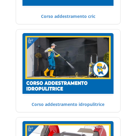
Corso addestramento cric
Corso addestramento idropulitrice