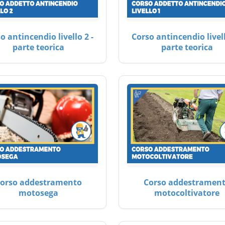
o antincendio livello 2 -
Corso antincendio livell
parte teorica
parte teorica
orso addestramento
Corso addestramen
motosega
motocoltivatore