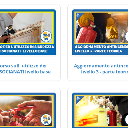
orso sull' utilizzo dei
Aggiornamento antinc
SOCIANATI livello base
livello 3 - parte teori