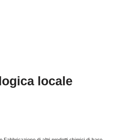
logica locale
e Fabbricazione di altri prodotti chimici di base