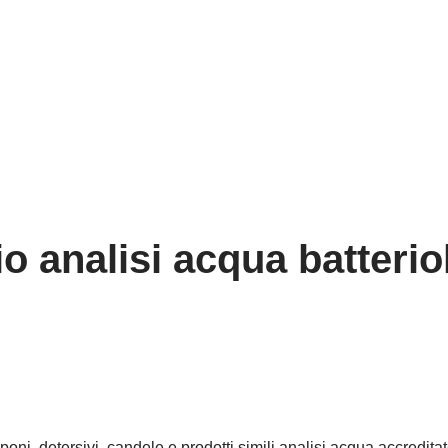
o analisi acqua batterio
oni, detersivi, candele e prodotti simili analisi acqua accreditat