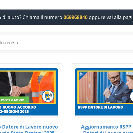
o di aiuto? Chiama il numero
069968846
oppure vai alla pag
 Datore di Lavoro nuovo
Aggiornamento RSPP 
ordo Stato-Regioni 2025
Datori di Lavoro nuo