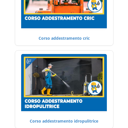
Corso addestramento cric
Corso addestramento idropulitrice