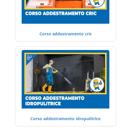
Corso addestramento cric
Corso addestramento idropulitrice