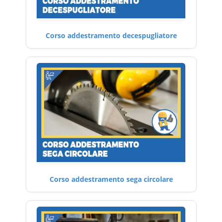
Corso addestramento decespugliatore
Corso addestramento sega circolare