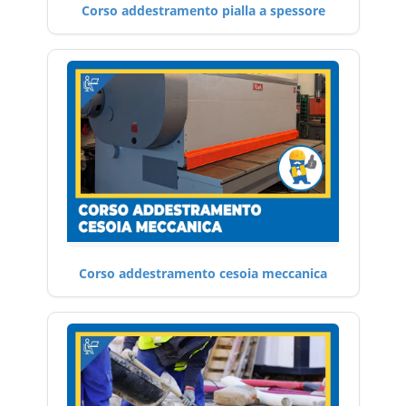
Corso addestramento pialla a spessore
Corso addestramento cesoia meccanica