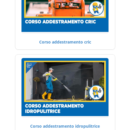
Corso addestramento cric
Corso addestramento idropulitrice