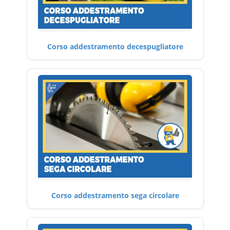
Corso addestramento decespugliatore
Corso addestramento sega circolare