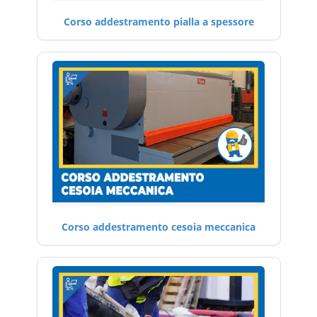
Corso addestramento pialla a spessore
Corso addestramento cesoia meccanica