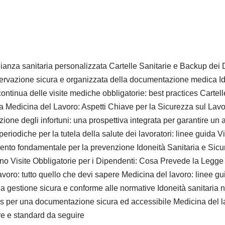
ianza sanitaria personalizzata Cartelle Sanitarie e Backup dei D
servazione sicura e organizzata della documentazione medica Id
ontinua delle visite mediche obbligatorie: best practices Cartelle
va Medicina del Lavoro: Aspetti Chiave per la Sicurezza sul Lavor
nzione degli infortuni: una prospettiva integrata per garantire un
iodiche per la tutela della salute dei lavoratori: linee guida V
umento fondamentale per la prevenzione Idoneità Sanitaria e Sic
 Visite Obbligatorie per i Dipendenti: Cosa Prevede la Legge i
oro: tutto quello che devi sapere Medicina del lavoro: linee gui
a gestione sicura e conforme alle normative Idoneità sanitaria n
tices per una documentazione sicura ed accessibile Medicina del 
re e standard da seguire