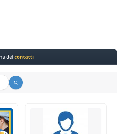
ina dei
contatti