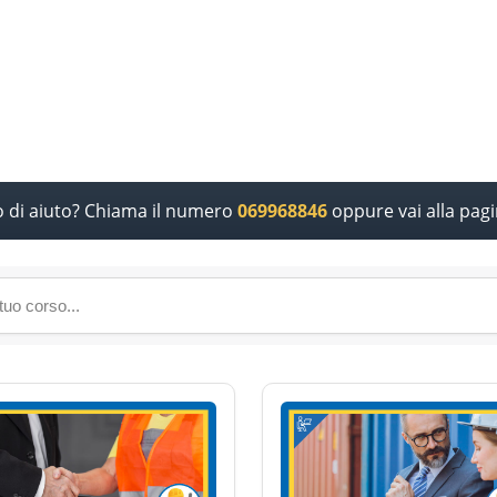
o di aiuto? Chiama il numero
069968846
oppure vai alla pag