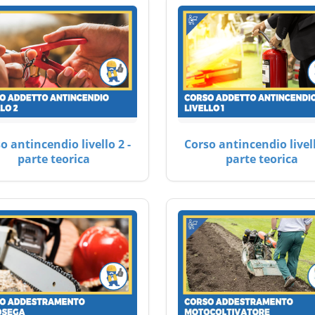
o antincendio livello 2 -
Corso antincendio livell
parte teorica
parte teorica