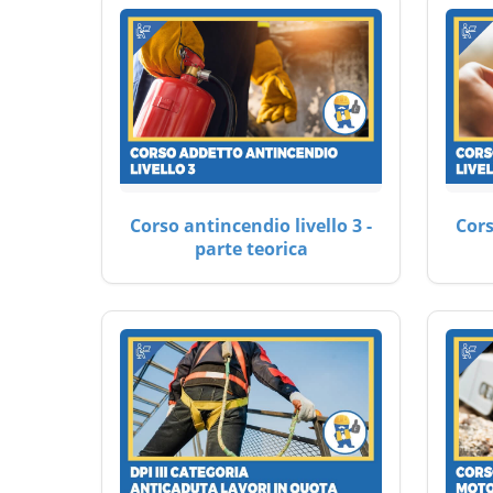
Corso antincendio livello 3 -
Cors
parte teorica