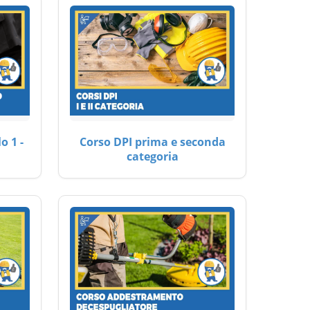
o 1 -
Corso DPI prima e seconda
categoria