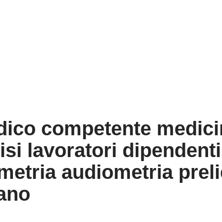
dico competente medicin
isi lavoratori dipendenti
ometria audiometria prel
ano