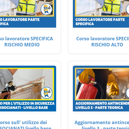
so lavoratore SPECIFICA
Corso lavoratore SPECI
RISCHIO MEDIO
RISCHIO ALTO
orso sull' utilizzo dei
Aggiornamento antinc
SOCIANATI livello base
livello 3 - parte teori