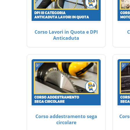
Corso Lavori in Quota e DPI
C
Anticaduta
Corso addestramento sega
Cors
circolare