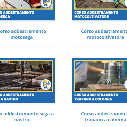
orso addestramento
Corso addestramen
motosega
motocoltivatore
o addestramento sega a
Corso addestramen
nastro
trapano a colonna