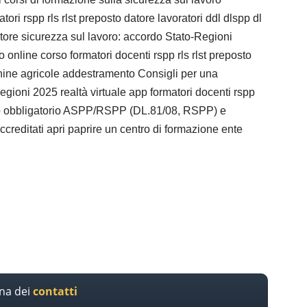
i rspp rls rlst preposto datore lavoratori ddl dlspp dl
atore sicurezza sul lavoro: accordo Stato-Regioni
 online corso formatori docenti rspp rls rlst preposto
cchine agricole addestramento Consigli per una
 regioni 2025 realtà virtuale app formatori docenti rspp
amento obbligatorio ASPP/RSPP (DL.81/08, RSPP) e
reditati apri paprire un centro di formazione ente
ina dei
contatti