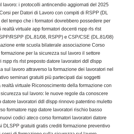
l lavoro: i protocolli antincendio aggiornati del 2025
 Corsi per Datori di Lavoro con compiti di RSPP (DL
 del tempo che i formatori dovrebbero possedere per
ealtà virtuale app formatori docenti rspp rls rlst
torio ASPP/RSPP (DL.81/08, RSPP) e CSP/CSE (DL.81/08)
mazione ente scuola bilaterale associazione Corso
ormazione per la sicurezza sul lavoro il settore
spp rls rlst preposto datore lavoratori ddl dlspp
sul lavoro attraverso la formazione dei lavoratori nel
vo seminari gratuiti più partecipati dai soggetti
realtà virtuale Riconoscimento della formazione con
i sicurezza sul lavoro: le nuove regole da conoscere
 datore lavoratori ddl dlspp rinnovo patentino muletto
rso formatore rspp datore lavoratori rischio basso
uovi codici ateco corso formatori lavoratori datore
 DLSPP gratuiti gratis crediti formazione preventivo
 corsi di formazione sulla sicurezza sul lavoro