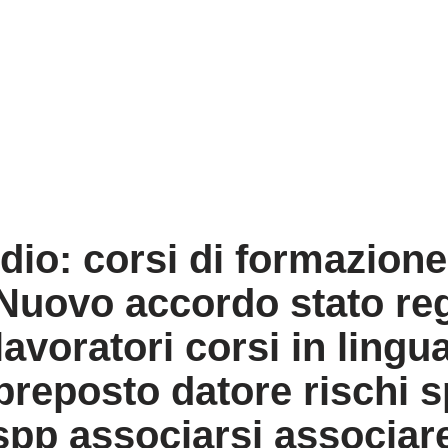
dio: corsi di formazione
5 Nuovo accordo stato re
lavoratori corsi in lingu
 preposto datore rischi 
dlspp associarsi associa