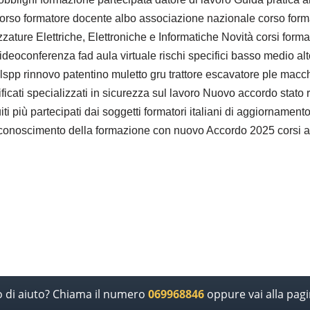
orso formatore docente albo associazione nazionale corso formator
zzature Elettriche, Elettroniche e Informatiche Novità corsi form
deoconferenza fad aula virtuale rischi specifici basso medio alto
l dlspp rinnovo patentino muletto gru trattore escavatore ple ma
alificati specializzati in sicurezza sul lavoro Nuovo accordo stato
tuiti più partecipati dai soggetti formatori italiani di aggiorn
conoscimento della formazione con nuovo Accordo 2025 corsi acc
o di aiuto? Chiama il numero
069968846
oppure vai alla pag