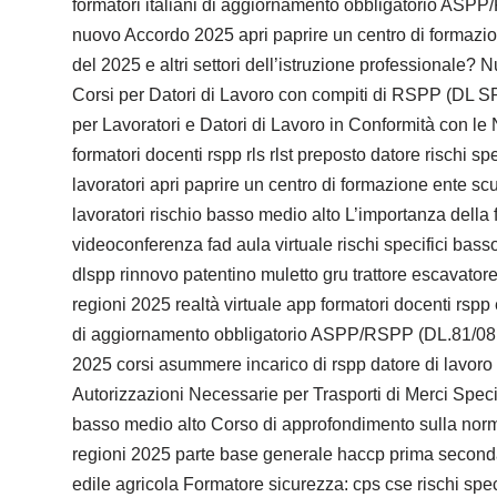
formatori italiani di aggiornamento obbligatorio ASP
nuovo Accordo 2025 apri paprire un centro di formazione
del 2025 e altri settori dell’istruzione professionale
Corsi per Datori di Lavoro con compiti di RSPP (DL SP
per Lavoratori e Datori di Lavoro in Conformità con le
formatori docenti rspp rls rlst preposto datore rischi 
lavoratori apri paprire un centro di formazione ente sc
lavoratori rischio basso medio alto L’importanza della
videoconferenza fad aula virtuale rischi specifici basso
dlspp rinnovo patentino muletto gru trattore escavato
regioni 2025 realtà virtuale app formatori docenti rspp 
di aggiornamento obbligatorio ASPP/RSPP (DL.81/08,
2025 corsi asummere incarico di rspp datore di lavoro P
Autorizzazioni Necessarie per Trasporti di Merci Speci
basso medio alto Corso di approfondimento sulla normat
regioni 2025 parte base generale haccp prima seconda
edile agricola Formatore sicurezza: cps cse rischi spec