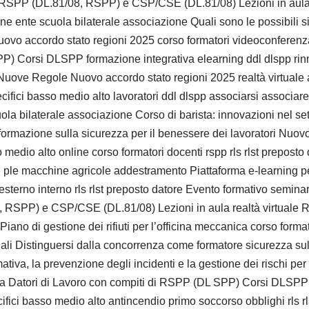
P/RSPP (DL.81/08, RSPP) e CSP/CSE (DL.81/08) Lezioni in aula 
 ente scuola bilaterale associazione Quali sono le possibili sine
? Nuovo accordo stato regioni 2025 corso formatori videoconferenz
P) Corsi DLSPP formazione integrativa elearning ddl dlspp rinn
 Nuove Regole Nuovo accordo stato regioni 2025 realtà virtuale a
specifici basso medio alto lavoratori ddl dlspp associarsi associa
uola bilaterale associazione Corso di barista: innovazioni nel s
 formazione sulla sicurezza per il benessere dei lavoratori Nuovo
 medio alto online corso formatori docenti rspp rls rlst preposto 
re ple macchine agricole addestramento Piattaforma e-learning p
esterno interno rls rlst preposto datore Evento formativo seminari 
 RSPP) e CSP/CSE (DL.81/08) Lezioni in aula realtà virtuale 
iano di gestione dei rifiuti per l’officina meccanica corso forma
ali Distinguersi dalla concorrenza come formatore sicurezza sul 
iva, la prevenzione degli incidenti e la gestione dei rischi per
 Datori di Lavoro con compiti di RSPP (DL SPP) Corsi DLSPP gra
ifici basso medio alto antincendio primo soccorso obblighi rls r