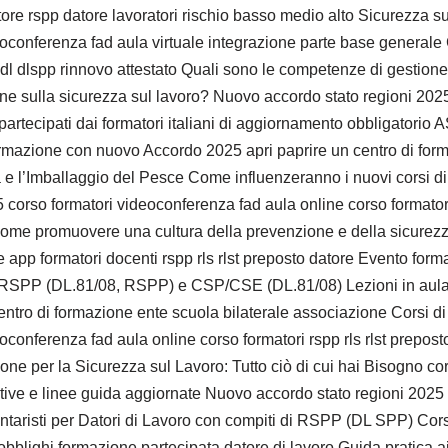
tore rspp datore lavoratori rischio basso medio alto Sicurezza su
oconferenza fad aula virtuale integrazione parte base generale
l dlspp rinnovo attestato Quali sono le competenze di gestione
ne sulla sicurezza sul lavoro? Nuovo accordo stato regioni 2025 r
iù partecipati dai formatori italiani di aggiornamento obbliga
formazione con nuovo Accordo 2025 apri paprire un centro di for
 l’Imballaggio del Pesce Come influenzeranno i nuovi corsi di f
corso formatori videoconferenza fad aula online corso formatori r
Come promuovere una cultura della prevenzione e della sicurezza 
app formatori docenti rspp rls rlst preposto datore Evento formati
P/RSPP (DL.81/08, RSPP) e CSP/CSE (DL.81/08) Lezioni in aula 
entro di formazione ente scuola bilaterale associazione Corsi d
conferenza fad aula online corso formatori rspp rls rlst preposto
one per la Sicurezza sul Lavoro: Tutto ciò di cui hai Bisogno co
ive e linee guida aggiornate Nuovo accordo stato regioni 2025 n
aristi per Datori di Lavoro con compiti di RSPP (DL SPP) Corsi
bblighi formazione partecipata datore di lavoro Guida pratica ai