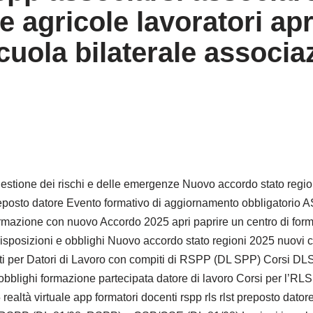
e agricole lavoratori ap
cuola bilaterale associa
gestione dei rischi e delle emergenze Nuovo accordo stato regio
rlst preposto datore Evento formativo di aggiornamento obbliga
formazione con nuovo Accordo 2025 apri paprire un centro di for
isposizioni e obblighi Nuovo accordo stato regioni 2025 nuovi co
 per Datori di Lavoro con compiti di RSPP (DL SPP) Corsi DLSPP
obblighi formazione partecipata datore di lavoro Corsi per l’RL
altà virtuale app formatori docenti rspp rls rlst preposto datore