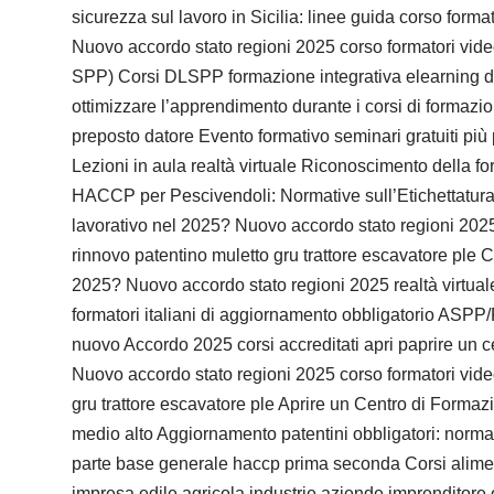
sicurezza sul lavoro in Sicilia: linee guida corso forma
Nuovo accordo stato regioni 2025 corso formatori vide
SPP) Corsi DLSPP formazione integrativa elearning dd
ottimizzare l’apprendimento durante i corsi di formazio
preposto datore Evento formativo seminari gratuiti p
Lezioni in aula realtà virtuale Riconoscimento della 
HACCP per Pescivendoli: Normative sull’Etichettatura e
lavorativo nel 2025? Nuovo accordo stato regioni 2025 
rinnovo patentino muletto gru trattore escavatore ple 
2025? Nuovo accordo stato regioni 2025 realtà virtuale 
formatori italiani di aggiornamento obbligatorio ASP
nuovo Accordo 2025 corsi accreditati apri paprire un c
Nuovo accordo stato regioni 2025 corso formatori video
gru trattore escavatore ple Aprire un Centro di Formazi
medio alto Aggiornamento patentini obbligatori: normat
parte base generale haccp prima seconda Corsi aliment
impresa edile agricola industrie aziende imprenditore o