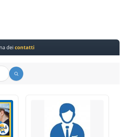
ina dei
contatti