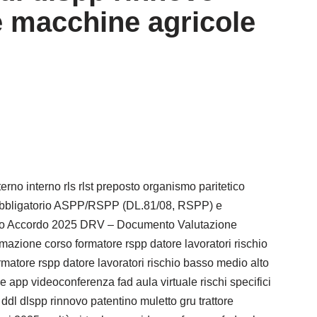
e macchine agricole
erno interno rls rlst preposto organismo paritetico
to obbligatorio ASPP/RSPP (DL.81/08, RSPP) e
nuovo Accordo 2025 DRV – Documento Valutazione
rmazione corso formatore rspp datore lavoratori rischio
ormatore rspp datore lavoratori rischio basso medio alto
app videoconferenza fad aula virtuale rischi specifici
 ddl dlspp rinnovo patentino muletto gru trattore