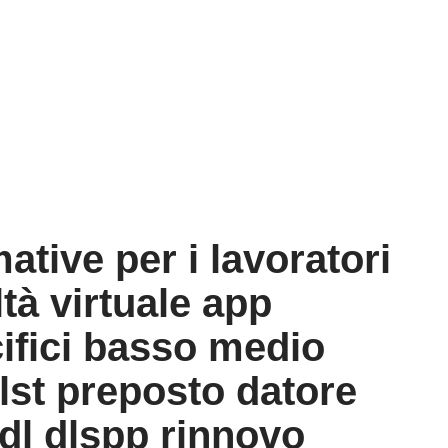
tive per i lavoratori
tà virtuale app
cifici basso medio
rlst preposto datore
ddl dlspp rinnovo