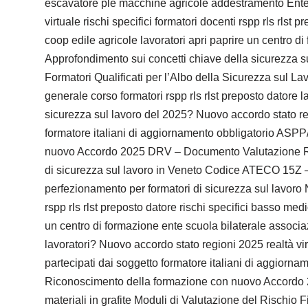
escavatore ple macchine agricole addestramento Ente 
virtuale rischi specifici formatori docenti rspp rls rls
coop edile agricole lavoratori apri paprire un centro d
Approfondimento sui concetti chiave della sicurezza sul
Formatori Qualificati per l’Albo della Sicurezza sul L
generale corso formatori rspp rls rlst preposto datore l
sicurezza sul lavoro del 2025? Nuovo accordo stato regi
formatore italiani di aggiornamento obbligatorio AS
nuovo Accordo 2025 DRV – Documento Valutazione Risch
di sicurezza sul lavoro in Veneto Codice ATECO 15Z – C
perfezionamento per formatori di sicurezza sul lavoro N
rspp rls rlst preposto datore rischi specifici basso med
un centro di formazione ente scuola bilaterale associa
lavoratori? Nuovo accordo stato regioni 2025 realtà vir
partecipati dai soggetto formatore italiani di aggio
Riconoscimento della formazione con nuovo Accordo 202
materiali in grafite Moduli di Valutazione del Rischio