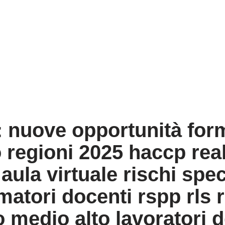
: nuove opportunità forma
regioni 2025 haccp real
aula virtuale rischi spe
matori docenti rspp rls 
o medio alto lavoratori 