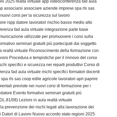
i 2025 realtà virtuale app videoconferenza fad aula
dlspp associarsi associare aziende imprese spa rls sas
nuovi corsi per la sicurezza sul lavoro
ore rspp datore lavoratori rischio basso medio alto
erenza fad aula virtuale integrazione parte base
comunicazione utilizzate per promuovere i corsi sulla
rmativo seminari gratuiti più partecipati dai soggetto
 realtà virtuale Riconoscimento della formazione con
oro Procedura e tempistiche per il rinnovo del corso
i specifici e sicurezza nei reparti produttivi Corso di
nza fad aula virtuale rischi specifici formatori docenti
spa rls sas coop edile agricole lavoratori apri paprire
ntali previste nei nuovi corsi di formazione per i
 datore Evento formativo seminari gratuiti più
.81/08) Lezioni in aula realtà virtuale
 prevenzione dei rischi legati alla lavorazione dei
 i Datori di Lavoro Nuovo accordo stato regioni 2025