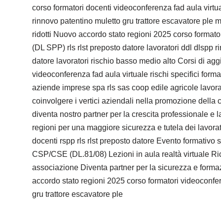
corso formatori docenti videoconferenza fad aula virtual
rinnovo patentino muletto gru trattore escavatore ple
ridotti Nuovo accordo stato regioni 2025 corso formato
(DL SPP) rls rlst preposto datore lavoratori ddl dlspp r
datore lavoratori rischio basso medio alto Corsi di ag
videoconferenza fad aula virtuale rischi specifici forma
aziende imprese spa rls sas coop edile agricole lavorat
coinvolgere i vertici aziendali nella promozione della 
diventa nostro partner per la crescita professionale e 
regioni per una maggiore sicurezza e tutela dei lavorat
docenti rspp rls rlst preposto datore Evento formativo
CSP/CSE (DL.81/08) Lezioni in aula realtà virtuale Ri
associazione Diventa partner per la sicurezza e formaz
accordo stato regioni 2025 corso formatori videoconfere
gru trattore escavatore ple