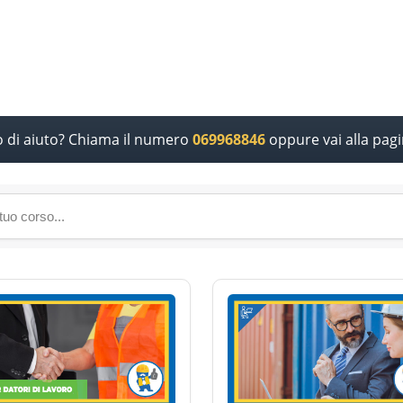
o di aiuto? Chiama il numero
069968846
oppure vai alla pag