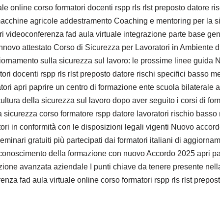
e online corso formatori docenti rspp rls rlst preposto datore ris
 macchine agricole addestramento Coaching e mentoring per la si
ri videoconferenza fad aula virtuale integrazione parte base ge
innovo attestato Corso di Sicurezza per Lavoratori in Ambiente di
giornamento sulla sicurezza sul lavoro: le prossime linee guida 
tori docenti rspp rls rlst preposto datore rischi specifici basso m
ori apri paprire un centro di formazione ente scuola bilaterale a
cultura della sicurezza sul lavoro dopo aver seguito i corsi di f
la sicurezza corso formatore rspp datore lavoratori rischio bass
ori in conformità con le disposizioni legali vigenti Nuovo accordo
 seminari gratuiti più partecipati dai formatori italiani di agg
conoscimento della formazione con nuovo Accordo 2025 apri papr
ione avanzata aziendale I punti chiave da tenere presente nella
nza fad aula virtuale online corso formatori rspp rls rlst prepos