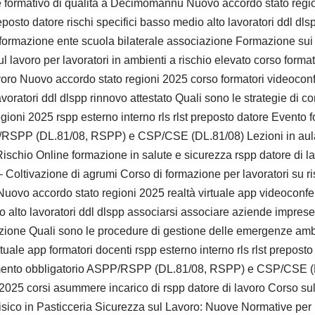
formativo di qualità a Decimomannu Nuovo accordo stato region
t preposto datore rischi specifici basso medio alto lavoratori ddl 
i formazione ente scuola bilaterale associazione Formazione sui 
 lavoro per lavoratori in ambienti a rischio elevato corso format
avoro Nuovo accordo stato regioni 2025 corso formatori videoconf
avoratori ddl dlspp rinnovo attestato Quali sono le strategie di 
oni 2025 rspp esterno interno rls rlst preposto datore Evento fo
PP/RSPP (DL.81/08, RSPP) e CSP/CSE (DL.81/08) Lezioni in aula
io Online formazione in salute e sicurezza rspp datore di lav
oltivazione di agrumi Corso di formazione per lavoratori su risch
uovo accordo stato regioni 2025 realtà virtuale app videoconfere
io alto lavoratori ddl dlspp associarsi associare aziende imprese 
zione Quali sono le procedure di gestione delle emergenze ambie
tuale app formatori docenti rspp esterno interno rls rlst preposto
rnamento obbligatorio ASPP/RSPP (DL.81/08, RSPP) e CSP/CSE (DL
5 corsi asummere incarico di rspp datore di lavoro Corso sulla
 Fisico in Pasticceria Sicurezza sul Lavoro: Nuove Normative per