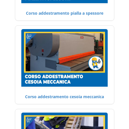
Corso addestramento pialla a spessore
Corso addestramento cesoia meccanica