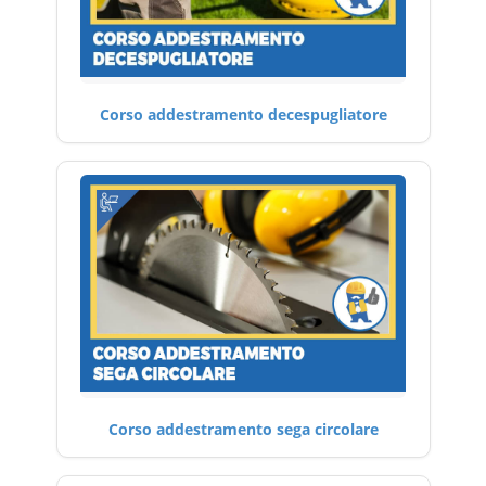
Corso addestramento decespugliatore
Corso addestramento sega circolare