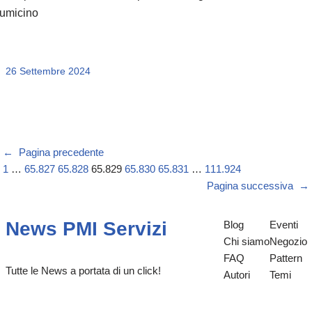
iumicino
26 Settembre 2024
←
Pagina precedente
1
…
65.827
65.828
65.829
65.830
65.831
…
111.924
Pagina successiva
→
News PMI Servizi
Blog
Eventi
Chi siamo
Negozio
FAQ
Pattern
Tutte le News a portata di un click!
Autori
Temi