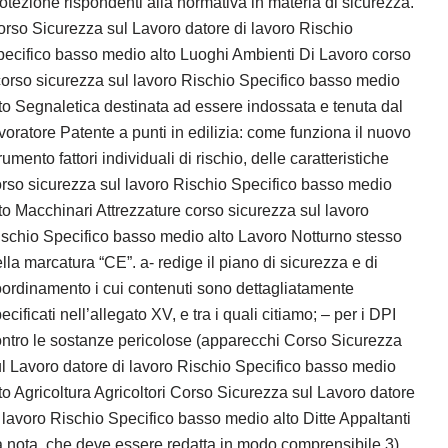
otezione rispondenti alla normativa in materia di sicurezza.
rso Sicurezza sul Lavoro datore di lavoro Rischio
ecifico basso medio alto Luoghi Ambienti Di Lavoro corso
orso sicurezza sul lavoro Rischio Specifico basso medio
to Segnaletica destinata ad essere indossata e tenuta dal
voratore Patente a punti in edilizia: come funziona il nuovo
rumento fattori individuali di rischio, delle caratteristiche
rso sicurezza sul lavoro Rischio Specifico basso medio
to Macchinari Attrezzature corso sicurezza sul lavoro
schio Specifico basso medio alto Lavoro Notturno stesso
lla marcatura “CE”. a- redige il piano di sicurezza e di
ordinamento i cui contenuti sono dettagliatamente
ecificati nell’allegato XV, e tra i quali citiamo; – per i DPI
ntro le sostanze pericolose (apparecchi Corso Sicurezza
l Lavoro datore di lavoro Rischio Specifico basso medio
to Agricoltura Agricoltori Corso Sicurezza sul Lavoro datore
 lavoro Rischio Specifico basso medio alto Ditte Appaltanti
 nota, che deve essere redatta in modo comprensibile 3)