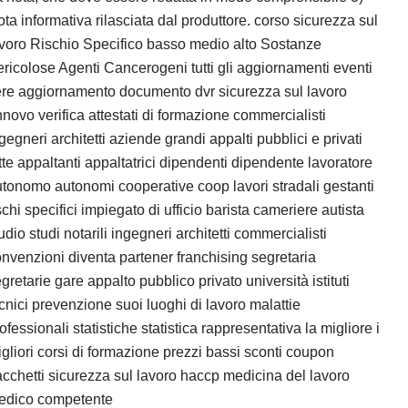
ta informativa rilasciata dal produttore. corso sicurezza sul
voro Rischio Specifico basso medio alto Sostanze
ricolose Agenti Cancerogeni tutti gli aggiornamenti eventi
ere aggiornamento documento dvr sicurezza sul lavoro
nnovo verifica attestati di formazione commercialisti
gegneri architetti aziende grandi appalti pubblici e privati
tte appaltanti appaltatrici dipendenti dipendente lavoratore
tonomo autonomi cooperative coop lavori stradali gestanti
schi specifici impiegato di ufficio barista cameriere autista
udio studi notarili ingegneri architetti commercialisti
nvenzioni diventa partener franchising segretaria
gretarie gare appalto pubblico privato università istituti
cnici prevenzione suoi luoghi di lavoro malattie
ofessionali statistiche statistica rappresentativa la migliore i
gliori corsi di formazione prezzi bassi sconti coupon
cchetti sicurezza sul lavoro haccp medicina del lavoro
edico competente