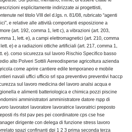
escrizioni esplicitamente indirizzate ai progettisti,
ntenute nel titolo VIII del d.lgs. n. 81/08, rubricato “agenti
sici”, e relative alle attività comportanti esposizione a
more (art. 192, comma 1, lett c), a vibrazioni (art. 203,
mma 1, lett. e), a campi elettromagnetici (art. 210, comma
 lett. e) e a radiazioni ottiche artificiali (art. 217, comma 1,
tt. e). corso sicurezza sul lavoro Rischio Specifico basso
dio alto Polveri Sottili Aereodisperse agricoltura azienda
ricola come aprire cantiere edile temporaneo e mobile
ntieri navali uffici ufficio srl spa preventivo preventivi haccp
curezza sul lavoro medicina del lavoro analsi acqua e
gionella e alimenti batteriologica e chimica pozzi piscine
ndomini amministratori amministratore datore rspp di
voro lavoratori lavoratore lavoratrice lavoratrici preposto
eposti rls rlst pav pes pei coordinatore cps cse hse
nager dirigente con delega di funzione stress lavoro
rrelato spazi confinanti dpi 1 2 3 prima seconda terza