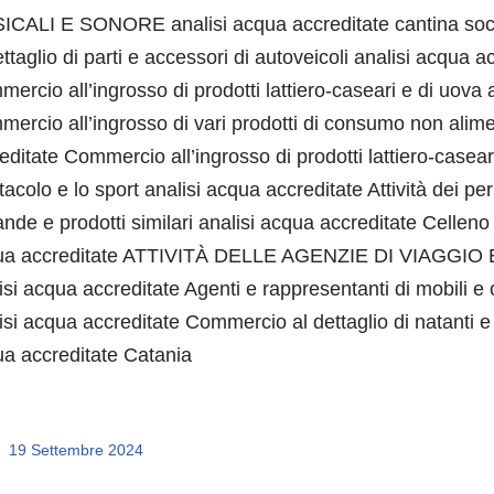
CALI E SONORE analisi acqua accreditate cantina soc
ettaglio di parti e accessori di autoveicoli analisi acqua 
ercio all’ingrosso di prodotti lattiero-caseari e di uova a
ercio all’ingrosso di vari prodotti di consumo non alimen
editate Commercio all’ingrosso di prodotti lattiero-casear
tacolo e lo sport analisi acqua accreditate Attività dei per
nde e prodotti similari analisi acqua accreditate Ce
a accreditate ATTIVITÀ DELLE AGENZIE DI VIAGGIO E D
isi acqua accreditate Agenti e rappresentanti di mobili e o
isi acqua accreditate Commercio al dettaglio di natanti e 
a accreditate Catania
19 Settembre 2024