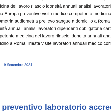
cina del lavoro rilascio idoneità annuali analisi lavorator
 Europa preventivo visite medico competente medicina del 
ometria audiometria prelievo sangue a domicilio a Roma 
eità annuali analisi lavoratori dipendenti obbligatorie ca
etente medicina del lavoro rilascio idoneità annuali anali
cilio a Roma Trieste visite lavoratori annuali medico com
19 Settembre 2024
preventivo laboratorio accred