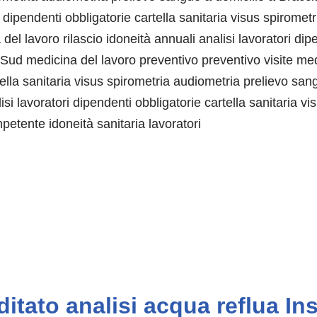
i dipendenti obbligatorie cartella sanitaria visus spirome
lavoro rilascio idoneità annuali analisi lavoratori dipen
Sud medicina del lavoro preventivo preventivo visite me
rtella sanitaria visus spirometria audiometria prelievo sa
si lavoratori dipendenti obbligatorie cartella sanitaria 
petente idoneità sanitaria lavoratori
itato analisi acqua reflua In