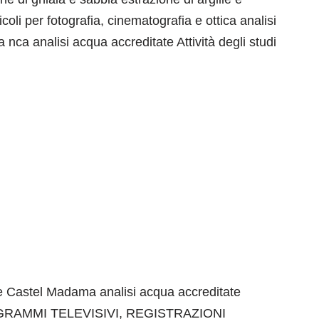
oli per fotografia, cinematografia e ottica analisi
a nca analisi acqua accreditate Attività degli studi
ate Castel Madama analisi acqua accreditate
RAMMI TELEVISIVI, REGISTRAZIONI