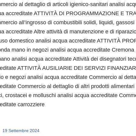
ercio al dettaglio di articoli igienico-sanitari analisi a
a accreditate ATTIVITÀ DI PROGRAMMAZIONE E TRASMISSI
ercio all’ingrosso di combustibili solidi, liquidi, gassosi 
a accreditate Altre attività di manutenzione e di riparaz
uso domestico analisi acqua accreditate ATTIVITÀ PRO
nda mano in negozi analisi acqua accreditate Cremona ana
no analisi acqua accreditate Attività dei disegnator
editate ATTIVITÀ AUSILIARIE DEI SERVIZI FINANZIARI 
cio e negozi analisi acqua accreditate Commercio al detta
editate Commercio al dettaglio di altri prodotti alimentari 
i, crostacei e molluschi analisi acqua accreditate Commerci
editate carrozziere
19 Settembre 2024