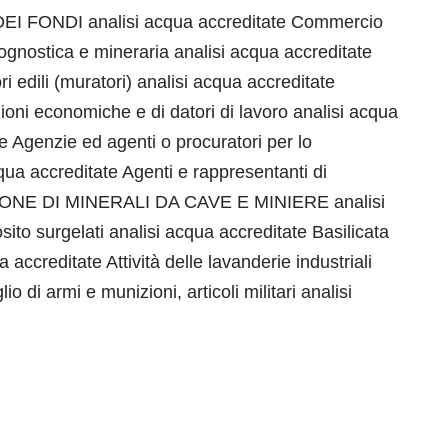
DEI FONDI analisi acqua accreditate Commercio
geognostica e mineraria analisi acqua accreditate
ri edili (muratori) analisi acqua accreditate
ioni economiche e di datori di lavoro analisi acqua
te Agenzie ed agenti o procuratori per lo
acqua accreditate Agenti e rappresentanti di
TRAZIONE DI MINERALI DA CAVE E MINIERE analisi
surgelati analisi acqua accreditate Basilicata
accreditate Attività delle lavanderie industriali
di armi e munizioni, articoli militari analisi