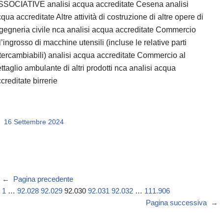
SSOCIATIVE analisi acqua accreditate Cesena analisi
qua accreditate Altre attività di costruzione di altre opere di
gegneria civile nca analisi acqua accreditate Commercio
l’ingrosso di macchine utensili (incluse le relative parti
tercambiabili) analisi acqua accreditate Commercio al
ttaglio ambulante di altri prodotti nca analisi acqua
creditate birrerie
16 Settembre 2024
←
Pagina precedente
1
…
92.028
92.029
92.030
92.031
92.032
…
111.906
Pagina successiva
→