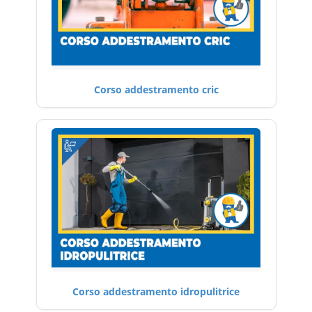
Corso addestramento cric
Corso addestramento idropulitrice