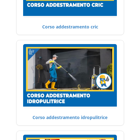
Corso addestramento cric
Corso addestramento idropulitrice