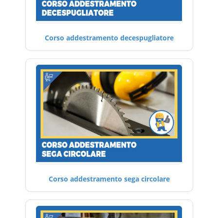
Corso addestramento decespugliatore
Corso addestramento sega circolare