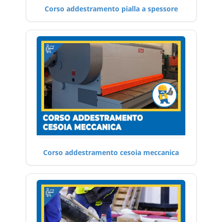
Corso addestramento pialla a spessore
Corso addestramento cesoia meccanica