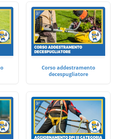
to
Corso addestramento
decespugliatore