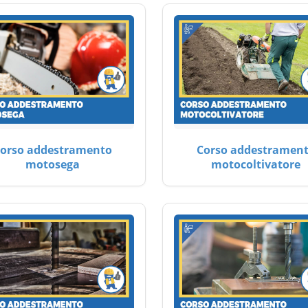
orso addestramento
Corso addestramen
motosega
motocoltivatore