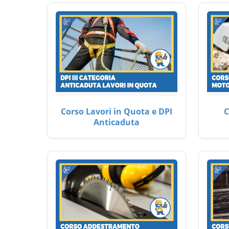
Corso Lavori in Quota e DPI
C
Anticaduta