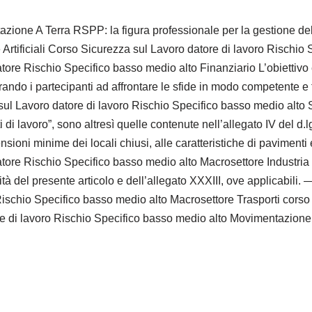
one A Terra RSPP: la figura professionale per la gestione dell
Artificiali Corso Sicurezza sul Lavoro datore di lavoro Rischio 
ratore Rischio Specifico basso medio alto Finanziario L’obiettiv
parando i partecipanti ad affrontare le sfide in modo competente
l Lavoro datore di lavoro Rischio Specifico basso medio alto Sc
ti di lavoro”, sono altresì quelle contenute nell’allegato IV del d.
 dimensioni minime dei locali chiusi, alle caratteristiche di pavimen
ratore Rischio Specifico basso medio alto Macrosettore Industria 
alità del presente articolo e dell’allegato XXXIII, ove applicabil
 Rischio Specifico basso medio alto Macrosettore Trasporti cors
e di lavoro Rischio Specifico basso medio alto Movimentazione