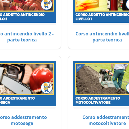
o antincendio livello 2 -
Corso antincendio livell
parte teorica
parte teorica
orso addestramento
Corso addestramen
motosega
motocoltivatore