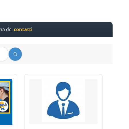
ina dei
contatti