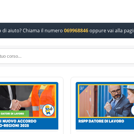
o di aiuto? Chiama il numero
069968846
oppure vai alla pag