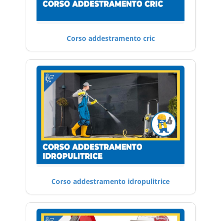
Corso addestramento cric
Corso addestramento idropulitrice