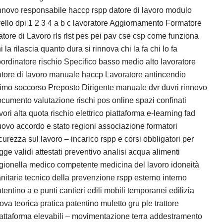
nnovo responsabile haccp rspp datore di lavoro modulo
vello dpi 1 2 3 4 a b c lavoratore Aggiornamento Formatore
tore di Lavoro rls rlst pes pei pav cse csp come funziona
i la rilascia quanto dura si rinnova chi la fa chi lo fa
ordinatore rischio Specifico basso medio alto lavoratore
tore di lavoro manuale haccp Lavoratore antincendio
imo soccorso Preposto Dirigente manuale dvr duvri rinnovo
cumento valutazione rischi pos online spazi confinati
vori alta quota rischio elettrico piattaforma e-learning fad
ovo accordo e stato regioni associazione formatori
curezza sul lavoro – incarico rspp e corsi obbligatori per
gge validi attestati preventivo analisi acqua alimenti
gionella medico competente medicina del lavoro idoneità
nitarie tecnico della prevenzione rspp esterno interno
tentino a e punti cantieri edili mobili temporanei edilizia
ova teorica pratica patentino muletto gru ple trattore
attaforma elevabili – movimentazione terra addestramento