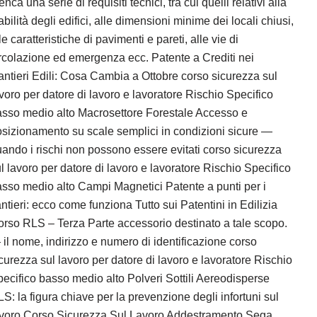
enca una serie di requisiti tecnici, tra cui quelli relativi alla
abilità degli edifici, alle dimensioni minime dei locali chiusi,
le caratteristiche di pavimenti e pareti, alle vie di
rcolazione ed emergenza ecc. Patente a Crediti nei
ntieri Edili: Cosa Cambia a Ottobre corso sicurezza sul
voro per datore di lavoro e lavoratore Rischio Specifico
sso medio alto Macrosettore Forestale Accesso e
sizionamento su scale semplici in condizioni sicure —
ando i rischi non possono essere evitati corso sicurezza
l lavoro per datore di lavoro e lavoratore Rischio Specifico
sso medio alto Campi Magnetici Patente a punti per i
ntieri: ecco come funziona Tutto sui Patentini in Edilizia
rso RLS – Terza Parte accessorio destinato a tale scopo.
il nome, indirizzo e numero di identificazione corso
curezza sul lavoro per datore di lavoro e lavoratore Rischio
ecifico basso medio alto Polveri Sottili Aereodisperse
S: la figura chiave per la prevenzione degli infortuni sul
avoro Corso Sicurezza Sul Lavoro Addestramento Sega