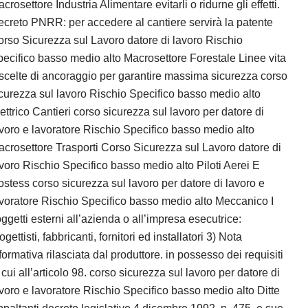
crosettore Industria Alimentare evitarli o ridurne gli effetti.
creto PNRR: per accedere al cantiere servirà la patente
rso Sicurezza sul Lavoro datore di lavoro Rischio
ecifico basso medio alto Macrosettore Forestale Linee vita
scelte di ancoraggio per garantire massima sicurezza corso
curezza sul lavoro Rischio Specifico basso medio alto
ettrico Cantieri corso sicurezza sul lavoro per datore di
voro e lavoratore Rischio Specifico basso medio alto
crosettore Trasporti Corso Sicurezza sul Lavoro datore di
voro Rischio Specifico basso medio alto Piloti Aerei E
stess corso sicurezza sul lavoro per datore di lavoro e
voratore Rischio Specifico basso medio alto Meccanico I
ggetti esterni all’azienda o all’impresa esecutrice:
ogettisti, fabbricanti, fornitori ed installatori 3) Nota
formativa rilasciata dal produttore. in possesso dei requisiti
 cui all’articolo 98. corso sicurezza sul lavoro per datore di
voro e lavoratore Rischio Specifico basso medio alto Ditte
paltanti decreto legislativo 4 dicembre 1992, n. 475, e sue