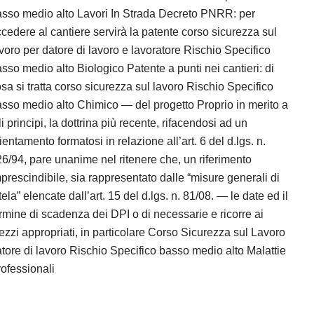
sso medio alto Lavori In Strada Decreto PNRR: per
cedere al cantiere servirà la patente corso sicurezza sul
voro per datore di lavoro e lavoratore Rischio Specifico
sso medio alto Biologico Patente a punti nei cantieri: di
sa si tratta corso sicurezza sul lavoro Rischio Specifico
sso medio alto Chimico — del progetto Proprio in merito a
li principi, la dottrina più recente, rifacendosi ad un
ientamento formatosi in relazione all’art. 6 del d.lgs. n.
6/94, pare unanime nel ritenere che, un riferimento
prescindibile, sia rappresentato dalle “misure generali di
tela” elencate dall’art. 15 del d.lgs. n. 81/08. — le date ed il
rmine di scadenza dei DPI o di necessarie e ricorre ai
zzi appropriati, in particolare Corso Sicurezza sul Lavoro
tore di lavoro Rischio Specifico basso medio alto Malattie
ofessionali